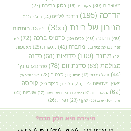
מעוצבים
(30)
בלוק כתיבה
(27)
אקורדיון
(18)
הדרכה
(195)
הדרכה לילדים
(19)
החלפות
(11)
הנירון של רינת
(355)
חותמות
וולום
(12)
כרטיס ברכה
(72)
(40)
חתונה
(40)
כלים
(19)
לוח
מחברת
(41)
מסגרת
(25)
מעטפות
שנה
(11)
למינציה
(11)
מתנה
(109)
סדנאות
(68)
סדנה
(18)
סדנת זום
(78)
מצולמת
(63)
סינץ'
סדר
(21)
(44)
סרטים
(23)
סרגל שכבות
(13)
סרטון
(11)
פאנץ' טאב
(9)
קופסה
פאנץ' מעטפות 123
(25)
פנקס
(22)
פולדר
(9)
(62)
שאריות
(21)
קופסת נירות
(10)
ראש השנה
(12)
קישוטונים
(8)
תגיות
(26)
שקף
(23)
שייקר
(10)
שעם
(10)
היצירה היא חלק מכם?
אני מזמינה אתכם להירשם לניוזלטר שכולו השראה