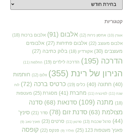
קטגוריות
אלבום
(91)
אלבום ברכות
(18)
אוגדן
(10)
אחסון נירות
(12)
אלבום פתיחות
(27)
אלבומים
אלבום מעוצב
(22)
מעוצבים
(30)
בלוק כתיבה
(27)
אקורדיון
(18)
הדרכה
(195)
הדרכה לילדים
(19)
החלפות
(11)
הנירון של רינת
(355)
חותמות
וולום
(12)
כרטיס ברכה
(72)
(40)
חתונה
(40)
כלים
(19)
לוח
מחברת
(41)
מסגרת
(25)
מעטפות
שנה
(11)
למינציה
(11)
מתנה
(109)
סדנאות
(68)
סדנה
(18)
סדנת זום
(78)
מצולמת
(63)
סינץ'
סדר
(21)
(44)
סרטים
(23)
סרגל שכבות
(13)
סרטון
(11)
פאנץ' טאב
(9)
קופסה
פאנץ' מעטפות 123
(25)
פנקס
(22)
פולדר
(9)