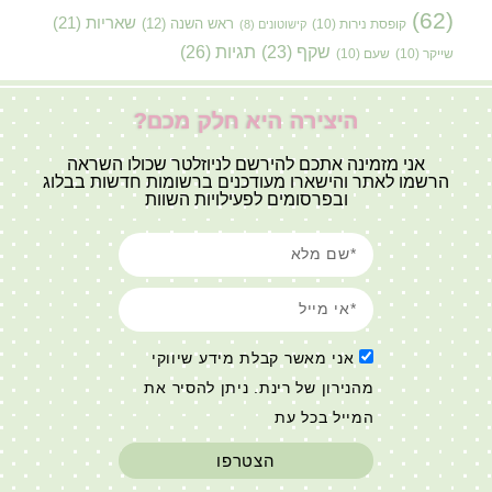
(62)
שאריות
(21)
קופסת נירות
(10)
ראש השנה
(12)
קישוטונים
(8)
תגיות
(26)
שקף
(23)
שייקר
(10)
שעם
(10)
היצירה היא חלק מכם?
אני מזמינה אתכם להירשם לניוזלטר שכולו השראה
הרשמו לאתר והישארו מעודכנים ברשומות חדשות בבלוג
ובפרסומים לפעילויות השוות
אני מאשר קבלת מידע שיווקי
מהנירון של רינת. ניתן להסיר את
המייל בכל עת
הצטרפו