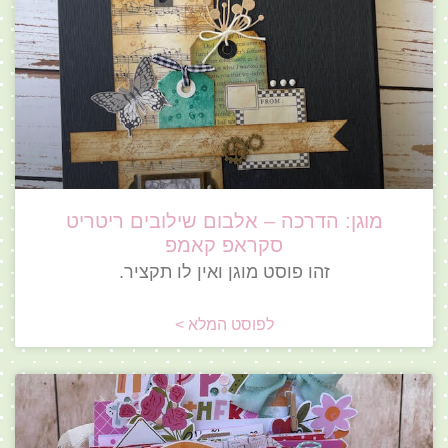
מוגן: הדרכה – אלבום שילובים ריטריט
סקראפ קאמפ
זהו פוסט מוגן ואין לו תקציר.
לפוסט המלא >