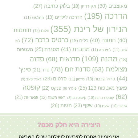
מעוצבים
(30)
בלוק כתיבה
(27)
אקורדיון
(18)
הדרכה
(195)
הדרכה לילדים
(19)
החלפות
(11)
הנירון של רינת
(355)
חותמות
וולום
(12)
כרטיס ברכה
(72)
(40)
חתונה
(40)
כלים
(19)
לוח
מחברת
(41)
מסגרת
(25)
מעטפות
שנה
(11)
למינציה
(11)
מתנה
(109)
סדנאות
(68)
סדנה
(18)
סדנת זום
(78)
מצולמת
(63)
סינץ'
סדר
(21)
(44)
סרטים
(23)
סרגל שכבות
(13)
סרטון
(11)
פאנץ' טאב
(9)
קופסה
פאנץ' מעטפות 123
(25)
פנקס
(22)
פולדר
(9)
(62)
שאריות
(21)
קופסת נירות
(10)
ראש השנה
(12)
קישוטונים
(8)
תגיות
(26)
שקף
(23)
שייקר
(10)
שעם
(10)
היצירה היא חלק מכם?
אני מזמינה אתכם להירשם לניוזלטר שכולו השראה