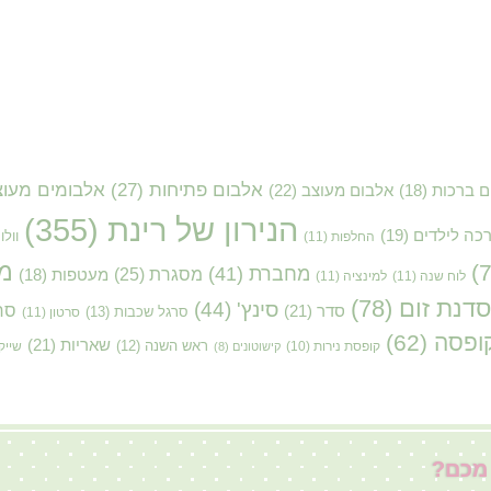
אלבום פתיחות
(27)
אלבומים מעוצ
אלבום מעוצב
(22)
ם ברכות
(18)
הנירון של רינת
(355)
כה לילדים
(19)
החלפות
(11)
וולו
מ
מחברת
(41)
מסגרת
(25)
מעטפות
(18)
לוח שנה
(11)
למינציה
(11)
סדנת זום
(78)
סינץ'
(44)
סדר
(21)
סר
סרגל שכבות
(13)
סרטון
(11)
ופסה
(62)
שאריות
(21)
קופסת נירות
(10)
ראש השנה
(12)
שייק
קישוטונים
(8)
 מכם?