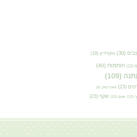
בים
(30)
אקורדיון
(18)
חותמות
(40)
ם
(12)
תנה
(109)
טים
(23)
פאנץ' טאב
(9)
שקף
(23)
ר
(10)
שעם
(10)