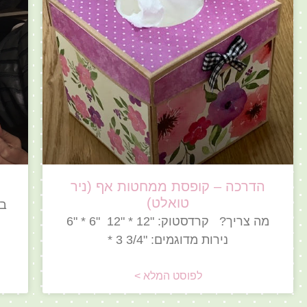
הדרכה – קופסת ממחטות אף (ניר
טואלט)
בח
מה צריך? קרדסטוק: "12 * "12 "6 * "6
נירות מדוגמים: "3/4 3 *
לפוסט המלא >