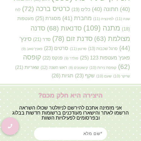
כרטיס ברכה
(72)
(40)
חתונה
(40)
כלים
(19)
לוח
מחברת
(41)
מסגרת
(25)
מעטפות
שנה
(11)
למינציה
(11)
מתנה
(109)
סדנאות
(68)
סדנה
(18)
סדנת זום
(78)
מצולמת
(63)
סינץ'
סדר
(21)
(44)
סרטים
(23)
סרגל שכבות
(13)
סרטון
(11)
פאנץ' טאב
(9)
קופסה
פאנץ' מעטפות 123
(25)
פנקס
(22)
פולדר
(9)
(62)
שאריות
(21)
קופסת נירות
(10)
ראש השנה
(12)
קישוטונים
(8)
תגיות
(26)
שקף
(23)
שייקר
(10)
שעם
(10)
היצירה היא חלק מכם?
אני מזמינה אתכם להירשם לניוזלטר שכולו השראה
הרשמו לאתר והישארו מעודכנים ברשומות חדשות בבלוג
ובפרסומים לפעילויות השוות