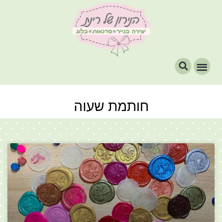
חותמת שעוה