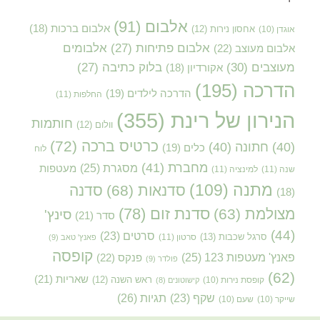
אלבום
(91)
אלבום ברכות
(18)
אוגדן
(10)
אחסון נירות
(12)
אלבום פתיחות
(27)
אלבומים
אלבום מעוצב
(22)
מעוצבים
(30)
בלוק כתיבה
(27)
אקורדיון
(18)
הדרכה
(195)
הדרכה לילדים
(19)
החלפות
(11)
הנירון של רינת
(355)
חותמות
וולום
(12)
כרטיס ברכה
(72)
(40)
חתונה
(40)
כלים
(19)
לוח
מחברת
(41)
מסגרת
(25)
מעטפות
שנה
(11)
למינציה
(11)
מתנה
(109)
סדנאות
(68)
סדנה
(18)
סדנת זום
(78)
מצולמת
(63)
סינץ'
סדר
(21)
(44)
סרטים
(23)
סרגל שכבות
(13)
סרטון
(11)
פאנץ' טאב
(9)
קופסה
פאנץ' מעטפות 123
(25)
פנקס
(22)
פולדר
(9)
(62)
שאריות
(21)
קופסת נירות
(10)
ראש השנה
(12)
קישוטונים
(8)
תגיות
(26)
שקף
(23)
שייקר
(10)
שעם
(10)