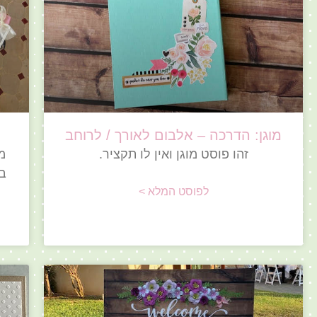
מוגן: הדרכה – אלבום לאורך / לרוחב
זהו פוסט מוגן ואין לו תקציר.
מ
בש
לפוסט המלא >