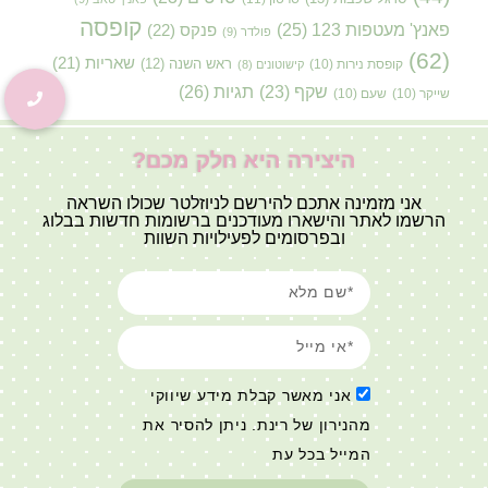
קופסה
פאנץ' מעטפות 123
(25)
פנקס
(22)
פולדר
(9)
(62)
שאריות
(21)
קופסת נירות
(10)
ראש השנה
(12)
קישוטונים
(8)
תגיות
(26)
שקף
(23)
שייקר
(10)
שעם
(10)
היצירה היא חלק מכם?
אני מזמינה אתכם להירשם לניוזלטר שכולו השראה
הרשמו לאתר והישארו מעודכנים ברשומות חדשות בבלוג
ובפרסומים לפעילויות השוות
אני מאשר קבלת מידע שיווקי
מהנירון של רינת. ניתן להסיר את
המייל בכל עת