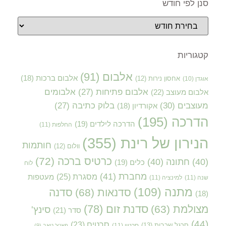
סנן לפי חודש
קטגוריות
אלבום
(91)
אלבום ברכות
(18)
אוגדן
(10)
אחסון נירות
(12)
אלבום פתיחות
(27)
אלבומים
אלבום מעוצב
(22)
מעוצבים
(30)
בלוק כתיבה
(27)
אקורדיון
(18)
הדרכה
(195)
הדרכה לילדים
(19)
החלפות
(11)
הנירון של רינת
(355)
חותמות
וולום
(12)
כרטיס ברכה
(72)
(40)
חתונה
(40)
כלים
(19)
לוח
מחברת
(41)
מסגרת
(25)
מעטפות
שנה
(11)
למינציה
(11)
מתנה
(109)
סדנאות
(68)
סדנה
(18)
סדנת זום
(78)
מצולמת
(63)
סינץ'
סדר
(21)
(44)
סרטים
(23)
סרגל שכבות
(13)
סרטון
(11)
פאנץ' טאב
(9)