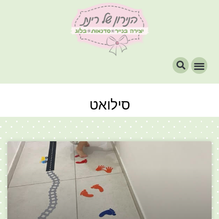
סילואט