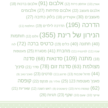
אלבום
(91)
אלבום ברכות
(18)
אוגדן
(10)
אחסון נירות
(12)
אלבום פתיחות
(27)
אלבומים
אלבום מעוצב
(22)
מעוצבים
(30)
בלוק כתיבה
(27)
אקורדיון
(18)
הדרכה
(195)
הדרכה לילדים
(19)
החלפות
(11)
הנירון של רינת
(355)
חותמות
וולום
(12)
כרטיס ברכה
(72)
(40)
חתונה
(40)
כלים
(19)
לוח
מחברת
(41)
מסגרת
(25)
מעטפות
שנה
(11)
למינציה
(11)
מתנה
(109)
סדנאות
(68)
סדנה
(18)
סדנת זום
(78)
מצולמת
(63)
סינץ'
סדר
(21)
(44)
סרטים
(23)
סרגל שכבות
(13)
סרטון
(11)
פאנץ' טאב
(9)
קופסה
פאנץ' מעטפות 123
(25)
פנקס
(22)
פולדר
(9)
(62)
שאריות
(21)
קופסת נירות
(10)
ראש השנה
(12)
קישוטונים
(8)
תגיות
(26)
שקף
(23)
שייקר
(10)
שעם
(10)