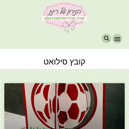
קובץ סילואט