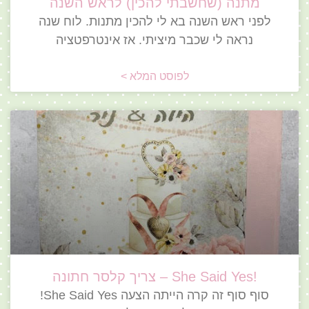
מתנה (שחשבתי להכין) לראש השנה
לפני ראש השנה בא לי להכין מתנות. לוח שנה
נראה לי שכבר מיציתי. אז אינטרפטציה
לפוסט המלא >
!She Said Yes – צריך קלסר חתונה
סוף סוף זה קרה הייתה הצעה She Said Yes!