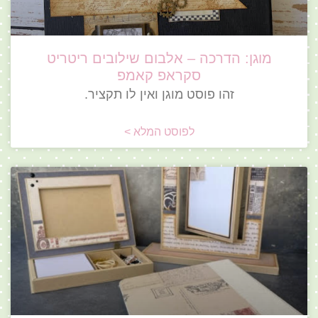
מוגן: הדרכה – אלבום שילובים ריטריט
סקראפ קאמפ
זהו פוסט מוגן ואין לו תקציר.
לפוסט המלא >