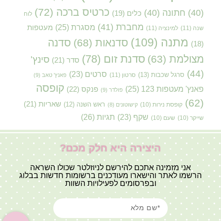
כרטיס ברכה
(72)
(40)
חתונה
(40)
כלים
(19)
לוח
מחברת
(41)
מסגרת
(25)
מעטפות
שנה
(11)
למינציה
(11)
מתנה
(109)
סדנאות
(68)
סדנה
(18)
סדנת זום
(78)
מצולמת
(63)
סינץ'
סדר
(21)
(44)
סרטים
(23)
סרגל שכבות
(13)
סרטון
(11)
פאנץ' טאב
(9)
קופסה
פאנץ' מעטפות 123
(25)
פנקס
(22)
פולדר
(9)
(62)
שאריות
(21)
קופסת נירות
(10)
ראש השנה
(12)
קישוטונים
(8)
תגיות
(26)
שקף
(23)
שייקר
(10)
שעם
(10)
היצירה היא חלק מכם?
אני מזמינה אתכם להירשם לניוזלטר שכולו השראה
הרשמו לאתר והישארו מעודכנים ברשומות חדשות בבלוג
ובפרסומים לפעילויות השוות