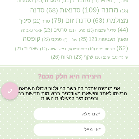
מחברת
(41)
מסגרת
(25)
מעטפות
שנה
(11)
למינציה
(11)
מתנה
(109)
סדנאות
(68)
סדנה
(18)
סדנת זום
(78)
מצולמת
(63)
סינץ'
סדר
(21)
(44)
סרטים
(23)
סרגל שכבות
(13)
סרטון
(11)
פאנץ' טאב
(9)
קופסה
פאנץ' מעטפות 123
(25)
פנקס
(22)
פולדר
(9)
(62)
שאריות
(21)
קופסת נירות
(10)
ראש השנה
(12)
קישוטונים
(8)
תגיות
(26)
שקף
(23)
שייקר
(10)
שעם
(10)
היצירה היא חלק מכם?
אני מזמינה אתכם להירשם לניוזלטר שכולו השראה
הרשמו לאתר והישארו מעודכנים ברשומות חדשות בבלוג
ובפרסומים לפעילויות השוות