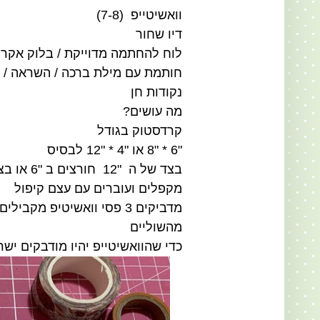
וואשיטייפ (7-8)
דיו שחור
לוח להחתמה מדוייקת / בלוק אקר
חותמת עם מילת ברכה / השראה / 
נקודות חן
מה עושים?
קרדסטוק בגודל
"6 * "8 או "4 * "12 לבסיס
בצד של ה "12 חורצים ב "6 או בצד של ה "8 חורצים ב "4
מקפלים ועוברים עם עצם קיפול
מהשוליים
כדי שהוואשיטייפ יהיו מודבקים י