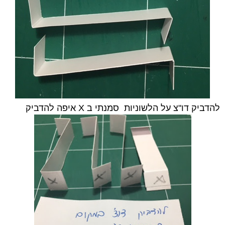
להדביק דו"צ על הלשוניות סמנתי ב X איפה להדביק