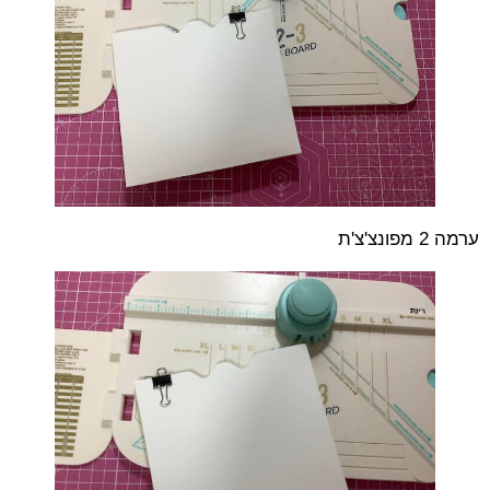
ערמה 2 מפונצ'צ'ת