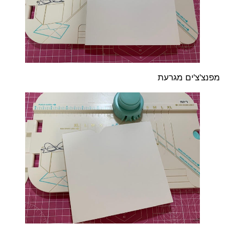
מפנצ'צ'ים מגרעת