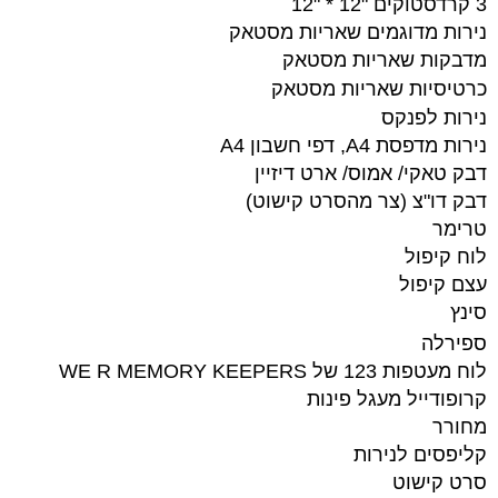
3
קרדסטוקים "12 * "12
נירות מדוגמים שאריות מסטאק
מדבקות שאריות מסטאק
כרטיסיות שאריות מסטאק
נירות לפנקס
נירות מדפסת A4, דפי חשבון A4
דבק טאקי/ אמוס/ ארט דיזיין
דבק דו"צ (צר מהסרט קישוט)
טרימר
לוח קיפול
עצם קיפול
סינץ
ספירלה
לוח מעטפות 123 של WE R MEMORY KEEPERS
קרופודייל מעגל פינות
מחורר
קליפסים לנירות
סרט קישוט