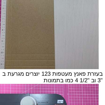
בעזרת פאנץ מעטפות 123 יוצרים מגרעת ב
"3 וב "1/2 4 כמו בתמונות