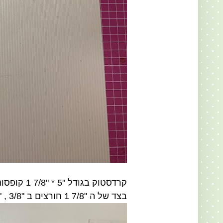
קרדסטוק בגודל "5 * "7/8 1 קופסונת לעט / עפרון
בצד של ה "7/8 1 חורצים ב "3/8 , "3/4 , "1/8 1, "1/2 1