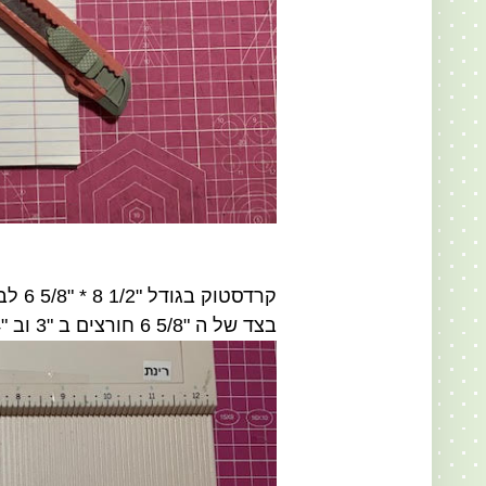
קרדסטוק בגודל "1/2 8 * "5/8 6 לבסיס הפנקס
בצד של ה "5/8 6 חורצים ב "3 וב "1/4 3