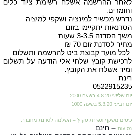
לאחר ההרשמה אשלח רשימת ציוד כלים
וחומרים.
נדרש מכשיר למינציה ושקפי למיציה
הסדנאות יתקיימו בזום
משך הסדנה 3-3.5 שעות
מחיר לסדנת זום 70 ₪
לכל מועד קבוצת ביט להרשמה ותשלום
לרכישת קובץ שלחי אלי הודעה על תשלום
ומיד אשלח את הקובץ.
רינת
0522915235
יום שלישי 4.8.20 בשעה 2000
יום רביעי 5.8.20 בשעה 1000
כיסים משקף וסגירת סקוץ' – השלמה לסדנת מחברת
– חינם
נסיעות