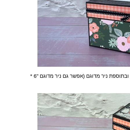
הקופסה עשויה קרדסטוק 300 גרם ובתוספת ניר מדוגם (אפשר גם ניר מדוגם "6 *