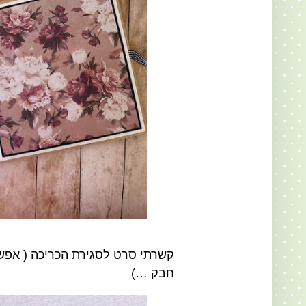
קשרתי סרט לסגירת הכריכה ( אפשר
חבק …)