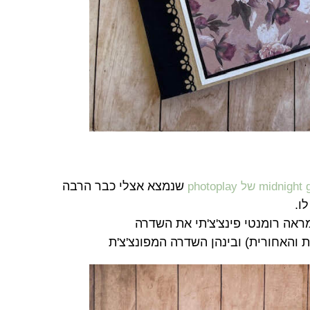
שנמצא אצלי כבר הרבה
midn של photoplay
ו.
ראה רומנטי פינצ'צ'תי את השדרה
ת והאחורית) ובינהן השדרה המפונצ'צ'ת