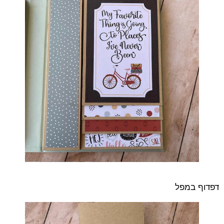
דפדוף במפל