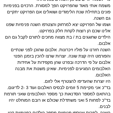
משמח אותי מאוד שהפרויקט הפך למסורת. הרכזים בפנימיות
פונים בתחילת שנת הלימודים ושואלים אם הפרויקט יתקיים
גם השנה.
ושמו של הפרויקט יצא למרחוק והצטרפו השנה פנימיות שפנו
אלינו שכם הן רוצות לקחת חלק בפרויקט.
הילדים שחוגגים בת / בת מצווה מחכים לתורם לקבל גם הם
אלבום.
השנה חזרנו על פוליו זיכרונות. אלבום שהוכן לפני שנתיים
והפורמט היה קצת שונה. יוצרות שרצו להכין בזמנן הפנוי
אלבום על פי הדרכה ובפרט שהן מקפידות על אחידות
האלבומים המגיעים לפנימיות. שאינן משנות את מבנה
האלבום.
היו יוצרות שהעדיפו להצטרף אלי לזום.
בד"כ אני מקיימת 5 זומים לבסיס האלבום ועוד 3 -2 לדיגום.
בהתאם למספר הסדנאות כך מספר האלבומים שאני תורמת
בד"כ לפחות 5 ואני משתדלת שכולם או רובם המוחלט יהיו
לבנים.
השנה, למרות שנוספו פנימיות מספר הילדים בפנימיות קטן