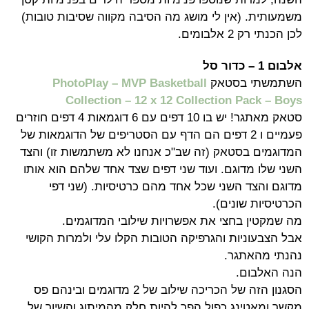
משמעותית. (אין לי מושג מה הסיבה מקווה שסיבות טובות)
לכן הכנתי רק 2 אלבומים.
אלבום 1 – כדור סל
השתמשתי בסטאק
PhotoPlay – MVP Basketball
Collection – 12 x 12 Collection Pack – Boys
סטאק מאתגר! יש בו 10 דפים עם 6 דוגמאות 4 דפים חוזרים
פעמיים ו 2 דפים הם הדף עם הסטריפים של הדוגמאות של
המדוגמים בסטאק (זה שב"כ אנחנו לא משתמשות זו) והצד
השני שלו מדוגם. ועוד שני דפים שצד אחד שלהם הוא אותו
מדוגם והצד השני שכל אחד מהם כרטיסיות. (שני דפי
הכרטיסיות שונים).
מה שמקטין בחצי את אפשרויות שילובי המדוגמים.
אבל הצבעוניות והגרפיקה הטובות הקלו עלי ולמרות הקושי
נהנתי מהאתגר.
הנה האלבום.
הסגנון הזה של הכריכה שילוב של 2 מדוגמים ובינהם פס
מקשר ומאטינג כפול הפך להיות חלק מהמיתוג והשיוך של