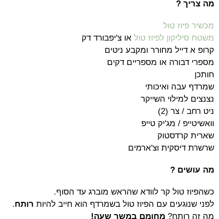
מה צריך ?
מכשיר פיוז טול
משטח סיליקון לפיוז טול
או צ'יפבורד דק
קרופ א דייל מחורר ומקבע ניטים
מספרי דבורה או מספריים דקים
חותכן
שמרדף עבה ואיכותי
נצנצים למילוי השייקר
ניט רחב / צר (2)
וואשיטייפ / מג'יק טייפ
שארית קרדסטוק
שרשרת דיסקית וצ'ארמים
מה עושים ?
כשהפיוז טול קר לוודא שהראש מוברג עד הסוף.
לפני שנוגעים עם הפיוז טול בשמרדף הוא חייב להיות
רותח
.
מה זה רותח?
מחומם במשך שעה!