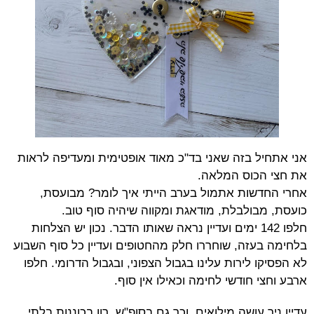
אני אתחיל בזה שאני בד"כ מאוד אופטימית ומעדיפה לראות
את חצי הכוס המלאה.
אחרי החדשות אתמול בערב הייתי איך לומר? מבועסת,
כועסת, מבולבלת, מודאגת ומקווה שיהיה סוף טוב.
חלפו 142 ימים ועדיין נראה שאותו הדבר. נכון יש הצלחות
בלחימה בעזה, שוחררו חלק מהחטופים ועדיין כל סוף השבוע
לא הפסיקו לירות עלינו בגבול הצפוני, ובגבול הדרומי. חלפו
ארבע וחצי חודשי לחימה וכאילו אין סוף.
עדיין ניר עושה מילואים, וכך גם בסופ"ש. רון בכוננות בלתי