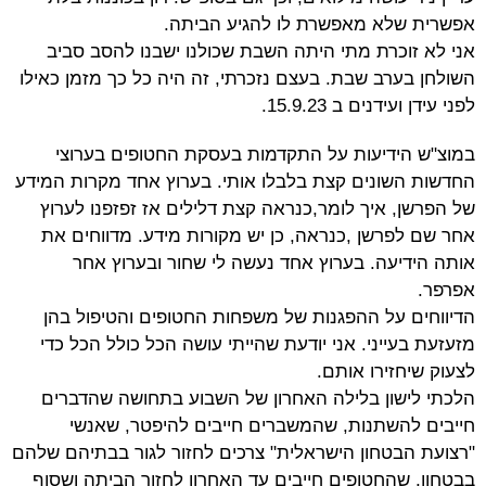
אפשרית שלא מאפשרת לו להגיע הביתה.
אני לא זוכרת מתי היתה השבת שכולנו ישבנו להסב סביב
השולחן בערב שבת. בעצם נזכרתי, זה היה כל כך מזמן כאילו
לפני עידן ועידנים ב 15.9.23.
במוצ"ש הידיעות על התקדמות בעסקת החטופים בערוצי
החדשות השונים קצת בלבלו אותי. בערוץ אחד מקרות המידע
של הפרשן, איך לומר,כנראה קצת דלילים אז זפזפנו לערוץ
אחר שם לפרשן ,כנראה, כן יש מקורות מידע. מדווחים את
אותה הידיעה. בערוץ אחד נעשה לי שחור ובערוץ אחר
אפרפר.
הדיווחים על ההפגנות של משפחות החטופים והטיפול בהן
מזעזעת בעייני. אני יודעת שהייתי עושה הכל כולל הכל כדי
לצעוק שיחזירו אותם.
הלכתי לישון בלילה האחרון של השבוע בתחושה שהדברים
חייבים להשתנות, שהמשברים חייבים להיפטר, שאנשי
"רצועת הבטחון הישראלית" צרכים לחזור לגור בבתיהם שלהם
בבטחון, שהחטופים חייבים עד האחרון לחזור הביתה ושסוף