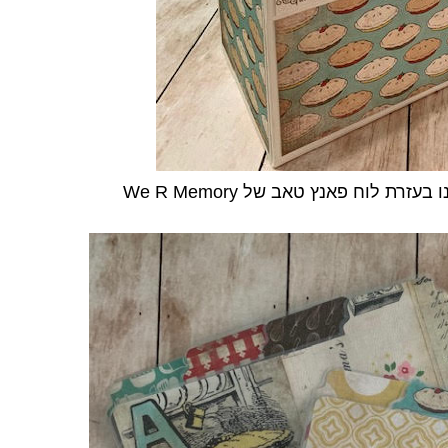
בתוכה 8 חוצצים עם טאבים שהוכנו בעזרת לוח פאנץ טאב של We R Memory