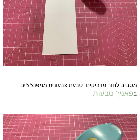
מסביב לחור מדביקים טבעת צבעונית ממפנצ'צ'ים
פאנץ' טבעות
ב