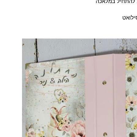
 להתחיל במלאכה
סילואט