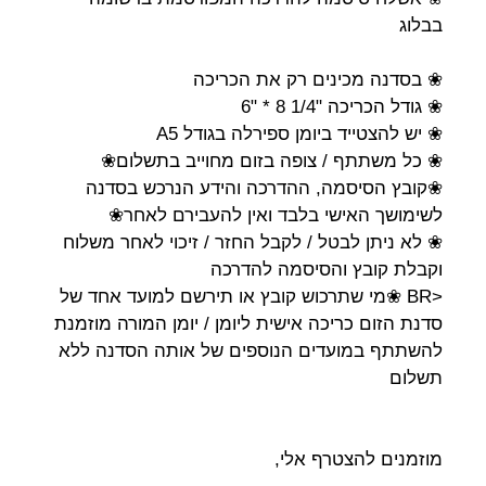
בבלוג
❀ בסדנה מכינים רק את הכריכה
❀ גודל הכריכה "1/4 8 * "6
❀ יש להצטייד ביומן ספירלה בגודל A5
❀ כל משתתף / צופה בזום מחוייב בתשלום❀
❀קובץ הסיסמה, ההדרכה והידע הנרכש בסדנה
לשימושך האישי בלבד ואין להעבירם לאחר❀
❀ לא ניתן לבטל / לקבל החזר / זיכוי לאחר משלוח
וקבלת קובץ והסיסמה להדרכה
<BR ❀מי שתרכוש קובץ או תירשם למועד אחד של
סדנת הזום כריכה אישית ליומן / יומן המורה מוזמנת
להשתתף במועדים הנוספים של אותה הסדנה ללא
תשלום
מוזמנים להצטרף אלי,