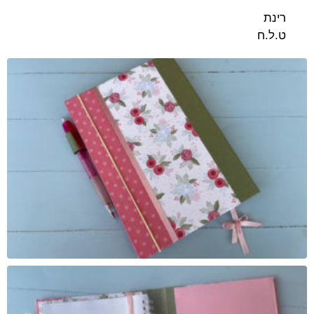
רינת
ט.ל.ח