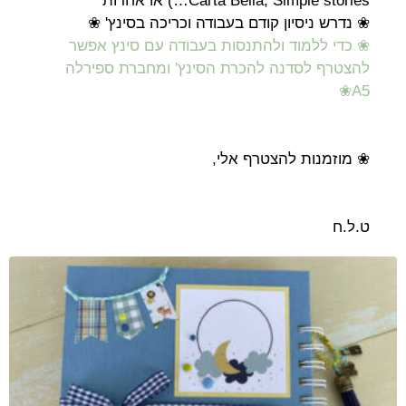
Carta Bella, Simple stories…) או אחרות
❀ נדרש ניסיון קודם בעבודה וכריכה בסינץ' ❀
❀ כדי ללמוד ולהתנסות בעבודה עם סינץ אפשר
להצטרף לסדנה להכרת הסינץ' ומחברת ספירלה
A5❀
❀ מוזמנות להצטרף אלי,
ט.ל.ח